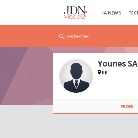
IA NEWS
TEC
Rechercher
Younes SA
JHJ
Younes SA
PROFIL