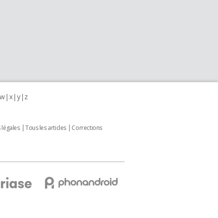
w
x
y
z
 légales
Tous les articles
Corrections