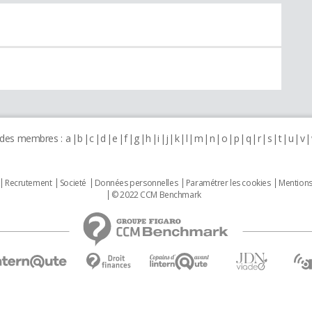
 des membres :
a
b
c
d
e
f
g
h
i
j
k
l
m
n
o
p
q
r
s
t
u
v
Recrutement
Societé
Données personnelles
Paramétrer les cookies
Mentions
© 2022 CCM Benchmark