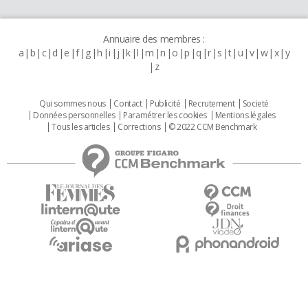
Annuaire des membres :
a
b
c
d
e
f
g
h
i
j
k
l
m
n
o
p
q
r
s
t
u
v
w
x
y
z
Qui sommes nous
Contact
Publicité
Recrutement
Societé
Données personnelles
Paramétrer les cookies
Mentions légales
Tous les articles
Corrections
© 2022 CCM Benchmark