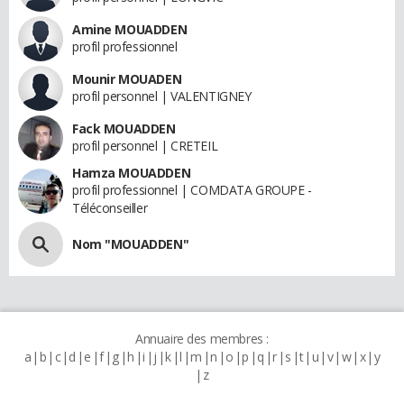
Amine MOUADDEN
profil professionnel
Mounir MOUADEN
profil personnel | VALENTIGNEY
Fack MOUADDEN
profil personnel | CRETEIL
Hamza MOUADDEN
profil professionnel | COMDATA GROUPE -
Téléconseiller
Nom "MOUADDEN"
Annuaire des membres :
a
b
c
d
e
f
g
h
i
j
k
l
m
n
o
p
q
r
s
t
u
v
w
x
y
z