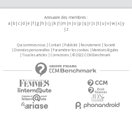
Annuaire des membres :
a
b
c
d
e
f
g
h
i
j
k
l
m
n
o
p
q
r
s
t
u
v
w
x
y
z
Qui sommes nous
Contact
Publicité
Recrutement
Societé
Données personnelles
Paramétrer les cookies
Mentions légales
Tous les articles
Corrections
© 2022 CCM Benchmark