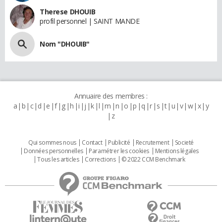
Therese DHOUIB
profil personnel | SAINT MANDE
Nom "DHOUIB"
Annuaire des membres :
a
b
c
d
e
f
g
h
i
j
k
l
m
n
o
p
q
r
s
t
u
v
w
x
y
z
Qui sommes nous
Contact
Publicité
Recrutement
Societé
Données personnelles
Paramétrer les cookies
Mentions légales
Tous les articles
Corrections
© 2022 CCM Benchmark