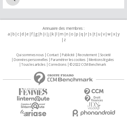
Annuaire des membres :
a
b
c
d
e
f
g
h
i
j
k
l
m
n
o
p
q
r
s
t
u
v
w
x
y
z
Qui sommes nous
Contact
Publicité
Recrutement
Societé
Données personnelles
Paramétrer les cookies
Mentions légales
Tous les articles
Corrections
© 2022 CCM Benchmark