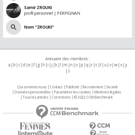
Samir ZROUKI
profil personnel | PERPIGNAN
Nom "ZROUKI"
Annuaire des membres :
a
b
c
d
e
f
g
h
i
j
k
l
m
n
o
p
q
r
s
t
u
v
w
x
y
z
Qui sommes nous
Contact
Publicité
Recrutement
Societé
Données personnelles
Paramétrer les cookies
Mentions légales
Tous les articles
Corrections
© 2022 CCM Benchmark