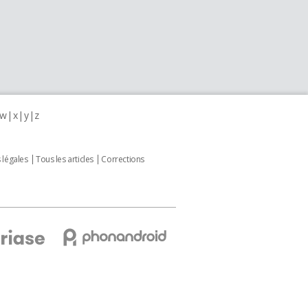
w
x
y
z
 légales
Tous les articles
Corrections