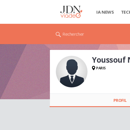
IA NEWS
TEC
Rechercher
Youssouf
PARIS
Youssouf
NASSURDINE
PROFIL