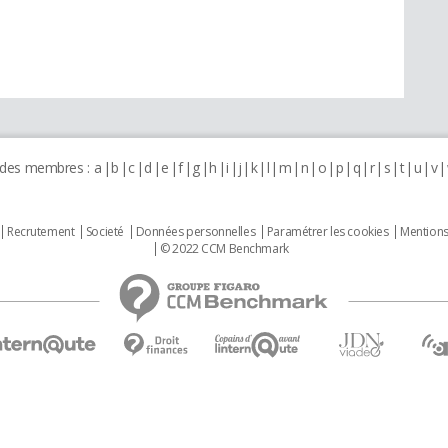
 des membres :
a
b
c
d
e
f
g
h
i
j
k
l
m
n
o
p
q
r
s
t
u
v
Recrutement
Societé
Données personnelles
Paramétrer les cookies
Mentions
© 2022 CCM Benchmark