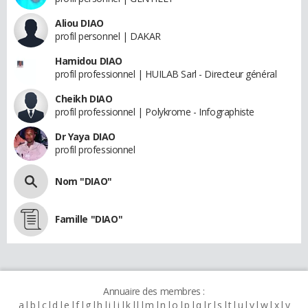
Aliou DIAO
profil personnel | DAKAR
Hamidou DIAO
profil professionnel | HUILAB Sarl - Directeur général
Cheikh DIAO
profil professionnel | Polykrome - Infographiste
Dr Yaya DIAO
profil professionnel
Nom "DIAO"
Famille "DIAO"
Annuaire des membres :
a
b
c
d
e
f
g
h
i
j
k
l
m
n
o
p
q
r
s
t
u
v
w
x
y