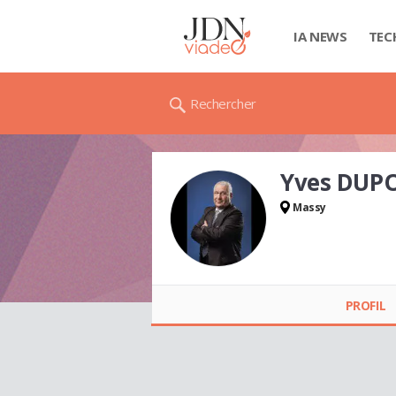
IA NEWS
TEC
Rechercher
Yves DUP
Massy
Yves DUPORT
PROFIL