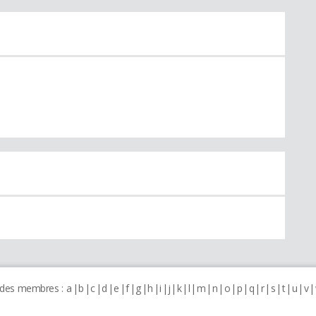
 des membres :
a
b
c
d
e
f
g
h
i
j
k
l
m
n
o
p
q
r
s
t
u
v