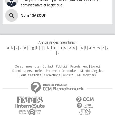
administrative et logistique
Nom "GAZOUI"
Annuaire des membres :
a
b
c
d
e
f
g
h
i
j
k
l
m
n
o
p
q
r
s
t
u
v
w
x
y
z
Qui sommes nous
Contact
Publicité
Recrutement
Societé
Données personnelles
Paramétrer les cookies
Mentions légales
Tous les articles
Corrections
© 2022 CCM Benchmark