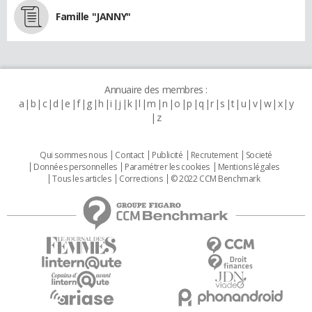
Famille "JANNY"
Annuaire des membres :
a
b
c
d
e
f
g
h
i
j
k
l
m
n
o
p
q
r
s
t
u
v
w
x
y
z
Qui sommes nous
Contact
Publicité
Recrutement
Societé
Données personnelles
Paramétrer les cookies
Mentions légales
Tous les articles
Corrections
© 2022 CCM Benchmark