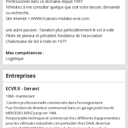
Professionnel dans ce domaine depuis 1997.
N'hésitez à me consulter quelque que soit votre besoin, demande
ou recherche..
Site Internet = WWW//caisses-mobiles-ecvr.com
une autre passion : l'aviation plus particulièrement le vol à voile
Pilote de planeur et président fondateur de l'association
Chalonnaise de Vol à Voile en 1977.
Mes compétences :
Logistique
Entreprises
ECVR II
- Gérant
1968 - maintenant
.Carrière professionnelle commencée dans l'enseignement.
Puis fonction de directeur commercial dans un garage poids lourds
MERCEDES BENZ jusqu'en 1984.
Responsable technique et commercial chez différents équipementiers
pour les véhicules industriels ( en particulier chez DAHL devenue