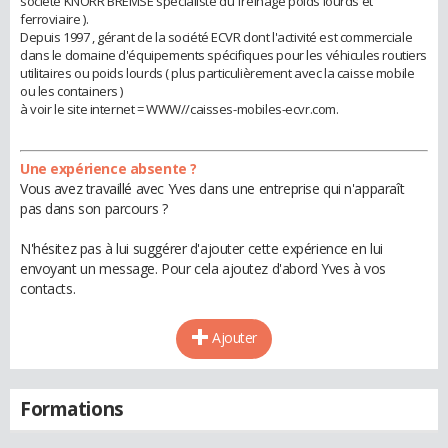
société KNORR BREMSE spécialiste du freinage poids lourds et
ferroviaire ).
Depuis 1997 , gérant de la société ECVR dont l'activité est commerciale
dans le domaine d'équipements spécifiques pour les véhicules routiers
utilitaires ou poids lourds ( plus particulièrement avec la caisse mobile
ou les containers )
à voir le site internet = WWW//caisses-mobiles-ecvr.com.
Une expérience absente ?
Vous avez travaillé avec Yves dans une entreprise qui n'apparaît
pas dans son parcours ?
N'hésitez pas à lui suggérer d'ajouter cette expérience en lui
envoyant un message. Pour cela ajoutez d'abord Yves à vos
contacts.
Ajouter
Formations