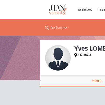
IA NEWS
TEC
Rechercher
Yves LOM
KINSHASA
Yves LOMBE
PROFIL