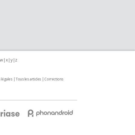
w
x
y
z
 légales
Tous les articles
Corrections