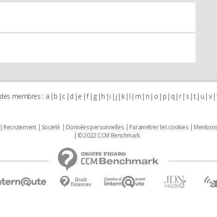
 des membres :
a
b
c
d
e
f
g
h
i
j
k
l
m
n
o
p
q
r
s
t
u
v
Recrutement
Societé
Données personnelles
Paramétrer les cookies
Mentions
© 2022 CCM Benchmark