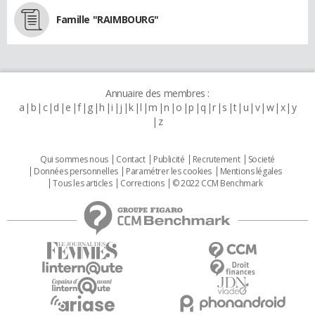
Famille "RAIMBOURG"
Annuaire des membres :
a
b
c
d
e
f
g
h
i
j
k
l
m
n
o
p
q
r
s
t
u
v
w
x
y
z
Qui sommes nous
Contact
Publicité
Recrutement
Societé
Données personnelles
Paramétrer les cookies
Mentions légales
Tous les articles
Corrections
© 2022 CCM Benchmark