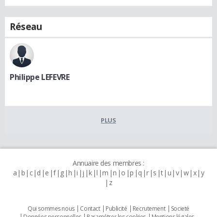
Réseau
Philippe LEFEVRE
PLUS
Annuaire des membres :
a
b
c
d
e
f
g
h
i
j
k
l
m
n
o
p
q
r
s
t
u
v
w
x
y
z
Qui sommes nous
Contact
Publicité
Recrutement
Societé
Données personnelles
Paramétrer les cookies
Mentions légales