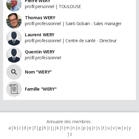
Pierre WERY
profil personnel | TOULOUSE
Thomas WERY
profil professionnel | Saint-Gobain - Sales manager
Laurent WERY
profil professionnel | Centre de santé - Directeur
Quentin WERY
profil professionnel
Nom "WERY"
Famille "WERY"
Annuaire des membres :
a
b
c
d
e
f
g
h
i
j
k
l
m
n
o
p
q
r
s
t
u
v
w
x
y
z