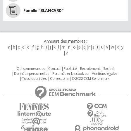
Famille "BLANCARD"
Annuaire des membres :
a
b
c
d
e
f
g
h
i
j
k
l
m
n
o
p
q
r
s
t
u
v
w
x
y
z
Qui sommes nous
Contact
Publicité
Recrutement
Societé
Données personnelles
Paramétrer les cookies
Mentions légales
Tous les articles
Corrections
© 2022 CCM Benchmark