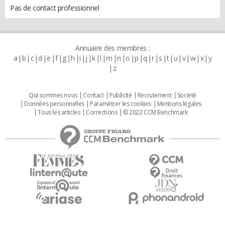
Pas de contact professionnel
Annuaire des membres :
a
b
c
d
e
f
g
h
i
j
k
l
m
n
o
p
q
r
s
t
u
v
w
x
y
z
Qui sommes nous
Contact
Publicité
Recrutement
Societé
Données personnelles
Paramétrer les cookies
Mentions légales
Tous les articles
Corrections
© 2022 CCM Benchmark