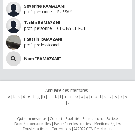
Severine RAMAZANI
profil personnel | PUSSAY
Taildo RAMAZANI
profil personnel | CHOISY LE ROI
Faustin RAMAZANI
profil professionnel
Nom "RAMAZANI"
Annuaire des membres :
a
b
c
d
e
f
g
h
i
j
k
l
m
n
o
p
q
r
s
t
u
v
w
x
y
z
Qui sommes nous
Contact
Publicité
Recrutement
Societé
Données personnelles
Paramétrer les cookies
Mentions légales
Tous les articles
Corrections
© 2022 CCM Benchmark