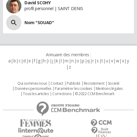
David SCOHY
profil personnel | SAINT DENIS
Nom "SOUAD"
Annuaire des membres :
a
b
c
d
e
f
g
h
i
j
k
l
m
n
o
p
q
r
s
t
u
v
w
x
y
z
Qui sommes nous
Contact
Publicité
Recrutement
Societé
Données personnelles
Paramétrer les cookies
Mentions légales
Tous les articles
Corrections
© 2022 CCM Benchmark