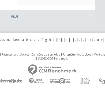
PLUS
 des membres :
a
b
c
d
e
f
g
h
i
j
k
l
m
n
o
p
q
r
s
t
u
v
Recrutement
Societé
Données personnelles
Paramétrer les cookies
Mentions
© 2022 CCM Benchmark