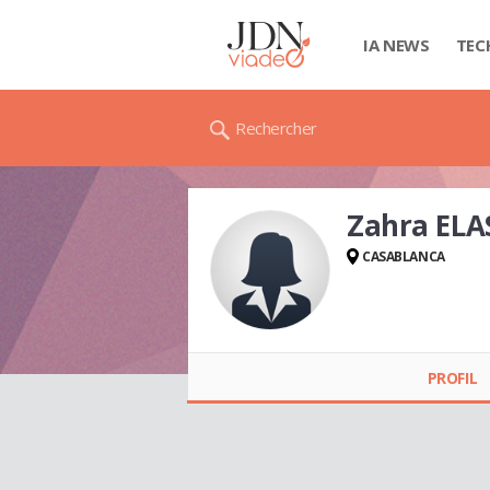
IA NEWS
TEC
Rechercher
Zahra ELA
CASABLANCA
Zahra ELASRI
PROFIL