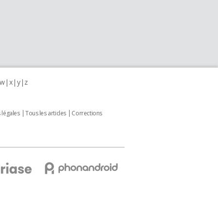
w
x
y
z
 légales
Tous les articles
Corrections