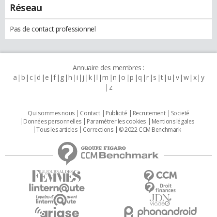
Réseau
Pas de contact professionnel
Annuaire des membres :
a
b
c
d
e
f
g
h
i
j
k
l
m
n
o
p
q
r
s
t
u
v
w
x
y
z
Qui sommes nous
Contact
Publicité
Recrutement
Societé
Données personnelles
Paramétrer les cookies
Mentions légales
Tous les articles
Corrections
© 2022 CCM Benchmark