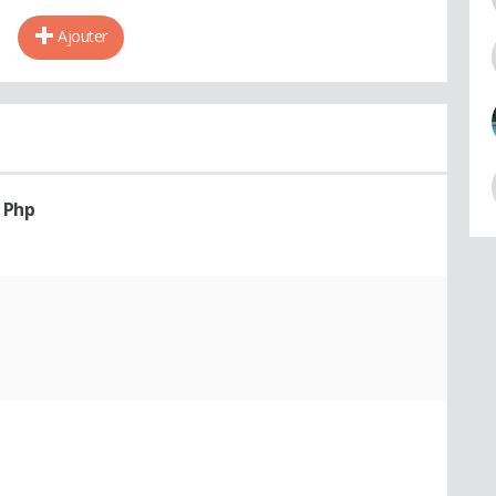
Ajouter
 Php