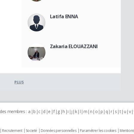
Latifa ENNA
Zakaria ELOUAZZANI
PLUS
 des membres :
a
b
c
d
e
f
g
h
i
j
k
l
m
n
o
p
q
r
s
t
u
v
Recrutement
Societé
Données personnelles
Paramétrer les cookies
Mentions