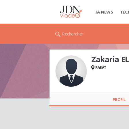
IA NEWS
TEC
Rechercher
Zakaria E
RABAT
Zakaria ELHARIRI
PROFIL