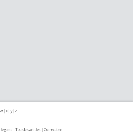
w
x
y
z
 légales
Tous les articles
Corrections