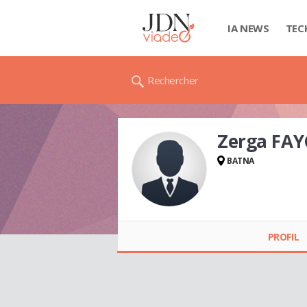
IA NEWS
TEC
Rechercher
Zerga FAY
BATNA
Zerga FAYÇAL
PROFIL