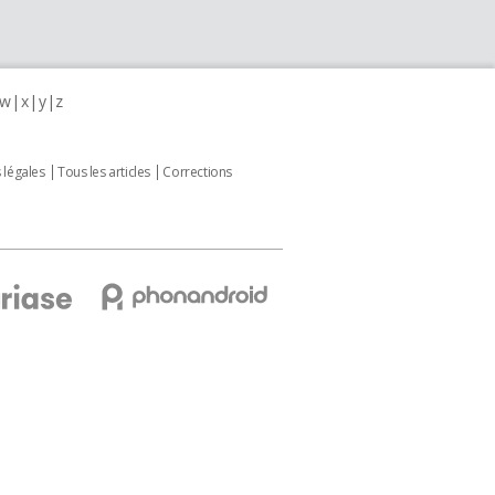
w
x
y
z
 légales
Tous les articles
Corrections