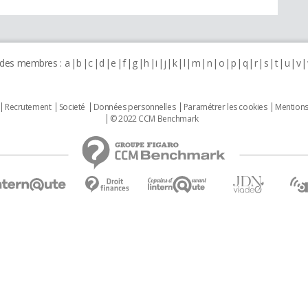
 des membres :
a
b
c
d
e
f
g
h
i
j
k
l
m
n
o
p
q
r
s
t
u
v
Recrutement
Societé
Données personnelles
Paramétrer les cookies
Mentions
© 2022 CCM Benchmark