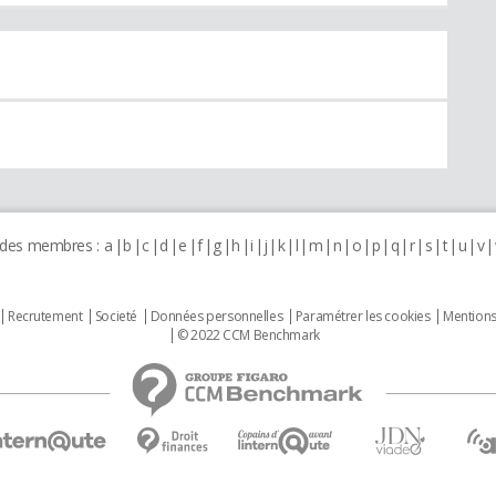
 des membres :
a
b
c
d
e
f
g
h
i
j
k
l
m
n
o
p
q
r
s
t
u
v
Recrutement
Societé
Données personnelles
Paramétrer les cookies
Mentions
© 2022 CCM Benchmark