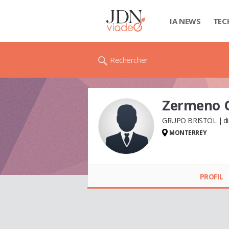
IA NEWS
TEC
Rechercher
Zermeno
GRUPO BRISTOL
d
MONTERREY
Zermeno OMAR
PROFIL