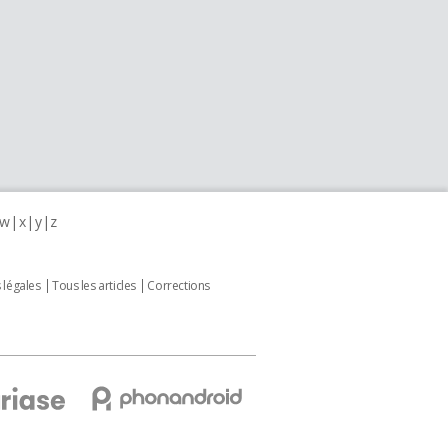
w
x
y
z
 légales
Tous les articles
Corrections