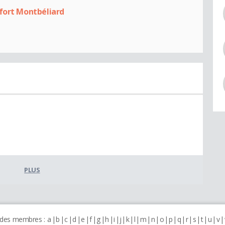
fort Montbéliard
PLUS
 des membres :
a
b
c
d
e
f
g
h
i
j
k
l
m
n
o
p
q
r
s
t
u
v