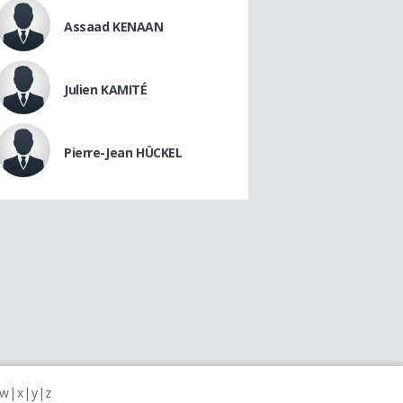
Assaad KENAAN
Julien KAMITÉ
Pierre-Jean HÜCKEL
w
x
y
z