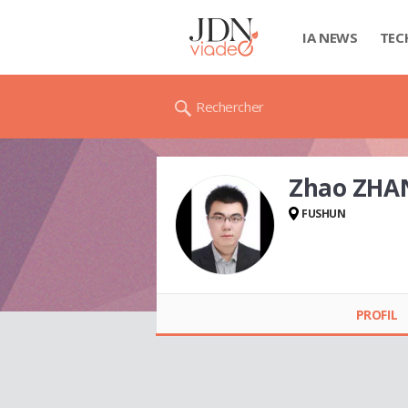
IA NEWS
TEC
Rechercher
Zhao ZHA
FUSHUN
Zhao ZHANG
PROFIL