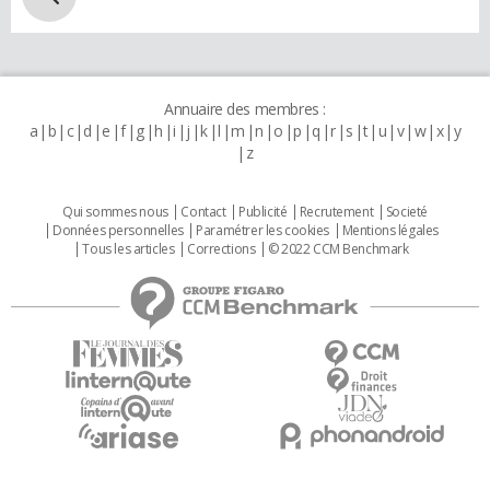
Annuaire des membres :
a
b
c
d
e
f
g
h
i
j
k
l
m
n
o
p
q
r
s
t
u
v
w
x
y
z
Qui sommes nous
Contact
Publicité
Recrutement
Societé
Données personnelles
Paramétrer les cookies
Mentions légales
Tous les articles
Corrections
© 2022 CCM Benchmark