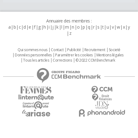
Annuaire des membres :
a
b
c
d
e
f
g
h
i
j
k
l
m
n
o
p
q
r
s
t
u
v
w
x
y
z
Qui sommes nous
Contact
Publicité
Recrutement
Societé
Données personnelles
Paramétrer les cookies
Mentions légales
Tous les articles
Corrections
© 2022 CCM Benchmark