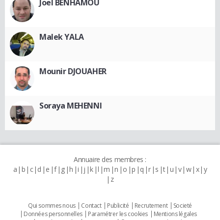
Joel BENHAMOU
Malek YALA
Mounir DJOUAHER
Soraya MEHENNI
Annuaire des membres :
a
b
c
d
e
f
g
h
i
j
k
l
m
n
o
p
q
r
s
t
u
v
w
x
y
z
Qui sommes nous
Contact
Publicité
Recrutement
Societé
Données personnelles
Paramétrer les cookies
Mentions légales