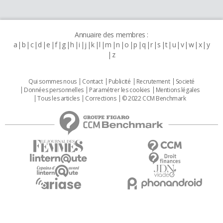
Annuaire des membres :
a
b
c
d
e
f
g
h
i
j
k
l
m
n
o
p
q
r
s
t
u
v
w
x
y
z
Qui sommes nous
Contact
Publicité
Recrutement
Societé
Données personnelles
Paramétrer les cookies
Mentions légales
Tous les articles
Corrections
© 2022 CCM Benchmark