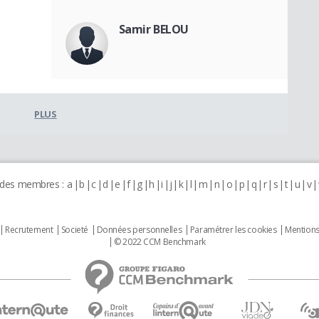
Samir BELOU
PLUS
 des membres :
a
b
c
d
e
f
g
h
i
j
k
l
m
n
o
p
q
r
s
t
u
v
Recrutement
Societé
Données personnelles
Paramétrer les cookies
Mentions
© 2022 CCM Benchmark