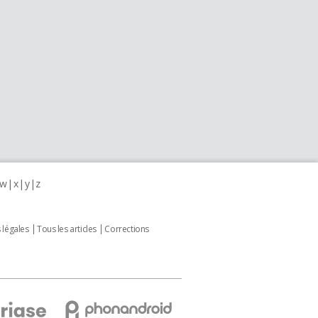
w
x
y
z
 légales
Tous les articles
Corrections