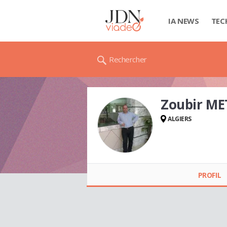
IA NEWS
TEC
Rechercher
Zoubir ME
ALGIERS
Zoubir METAHRI
PROFIL