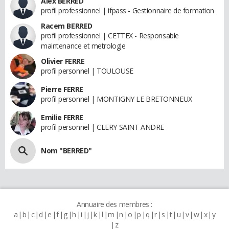
Alex BERRED
profil professionnel | ifpass - Gestionnaire de formation
Racem BERRED
profil professionnel | CETTEX - Responsable
maintenance et metrologie
Olivier FERRE
profil personnel | TOULOUSE
Pierre FERRE
profil personnel | MONTIGNY LE BRETONNEUX
Emilie FERRE
profil personnel | CLERY SAINT ANDRE
Nom "BERRED"
Annuaire des membres :
a
b
c
d
e
f
g
h
i
j
k
l
m
n
o
p
q
r
s
t
u
v
w
x
y
z