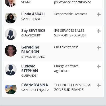
prévoyance et patrimoine
VIENNE
Linda ASDALI
Responsable Overseas
SAINT ETIENNE
Say BEATRICE
IPG SERVICES SALES
SUPPORT SPECIALIST
GUYANCOURT
Geraldine
Chef d'entreprise
BLACHON
ST PAUL EN JAREZ
Ludovic
Chargé d'affaires
STEPHAN
agriculture
GUERANDE
Cédric D'ANNA
TECHNICO COMMERCIAL
ZONE SUD FRANCE
SAINT PAUL EN JAREZ