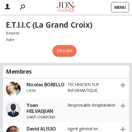
MENU
E.T.I.I.C (La Grand Croix)
8 inscrits
Autre
S'inscrire
Membres
Nicolas BORELLO
TECHNICIEN SUP
INFORMATIQUE
LYON
Yoan
Responsable d'exploitation
HELVADJIAN
SAINT-CHAMOND
David ALISSO
Agent général en