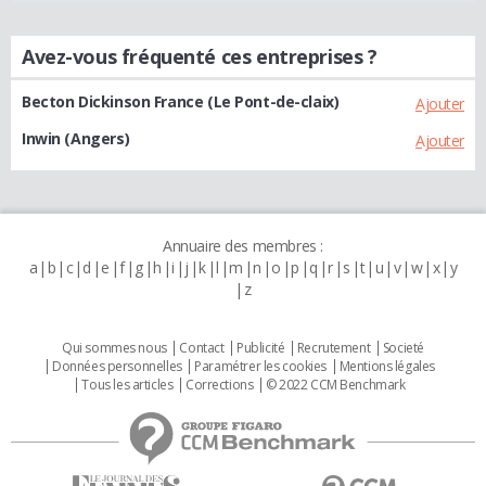
Avez-vous fréquenté ces entreprises ?
Becton Dickinson France (Le Pont-de-claix)
Ajouter
Inwin (Angers)
Ajouter
Annuaire des membres :
a
b
c
d
e
f
g
h
i
j
k
l
m
n
o
p
q
r
s
t
u
v
w
x
y
z
Qui sommes nous
Contact
Publicité
Recrutement
Societé
Données personnelles
Paramétrer les cookies
Mentions légales
Tous les articles
Corrections
© 2022 CCM Benchmark