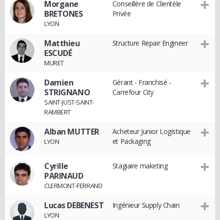
Morgane
Conseillère de Clientèle
BRETONES
Privée
LYON
Matthieu
Structure Repair Engineer
ESCUDÉ
MURET
Damien
Gérant - Franchisé -
STRIGNANO
Carrefour City
SAINT-JUST-SAINT-
RAMBERT
Alban MUTTER
Acheteur Junior Logistique
et Packaging
LYON
Cyrille
Stagiaire maketing
PARINAUD
CLERMONT-FERRAND
Lucas DEBENEST
Ingénieur Supply Chain
LYON