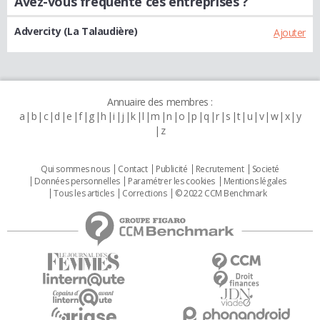
Avez-vous fréquenté ces entreprises ?
Advercity (La Talaudière)
Ajouter
Annuaire des membres :
a
b
c
d
e
f
g
h
i
j
k
l
m
n
o
p
q
r
s
t
u
v
w
x
y
z
Qui sommes nous
Contact
Publicité
Recrutement
Societé
Données personnelles
Paramétrer les cookies
Mentions légales
Tous les articles
Corrections
© 2022 CCM Benchmark