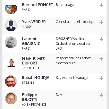
Bernard PONCET
Bid manager
PARIS
Yves VERDIER
Consultant en électronique
MASSY
Laurent
DESIGNER/Architect
GRAIGNIC
Orchestration cloud sur
vRO
PARIS
Jean-Hubert
Responsable des achats
DUPORT
électroniques
LA ROCHELLE
Rabah HOUDJAL
Key Account Manager
ST DENIS
Philippe
D. A.
BELOTTI
AIX EN PROVENCE