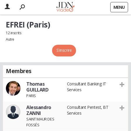
MENU
EFREI (Paris)
12 inscrits
Autre
S'inscrire
Membres
Thomas
Consultant Banking IT
GUILLARD
Services
PARIS
Alessandro
Consultant Pentest, BT
ZANNI
Services
SAINT MAUR DES
FOSSÉS