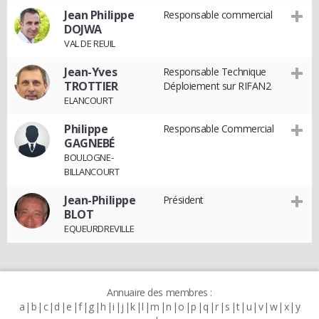
Jean Philippe
Responsable commercial
DOJWA
VAL DE REUIL
Jean-Yves
Responsable Technique
TROTTIER
Déploiement sur RIFAN2
ELANCOURT
Philippe
Responsable Commercial
GAGNEBÉ
BOULOGNE-
BILLANCOURT
Jean-Philippe
Président
BLOT
EQUEURDREVILLE
Annuaire des membres :
a
b
c
d
e
f
g
h
i
j
k
l
m
n
o
p
q
r
s
t
u
v
w
x
y