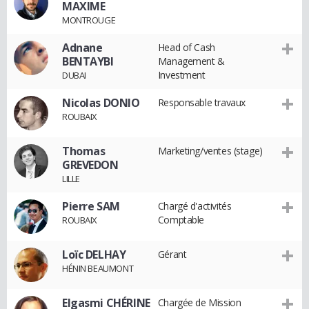
MAXIME
MONTROUGE
Adnane
Head of Cash
BENTAYBI
Management &
Investment
DUBAI
Nicolas DONIO
Responsable travaux
ROUBAIX
Thomas
Marketing/ventes (stage)
GREVEDON
LILLE
Pierre SAM
Chargé d'activités
Comptable
ROUBAIX
Loïc DELHAY
Gérant
HÉNIN BEAUMONT
Elgasmi CHÉRINE
Chargée de Mission