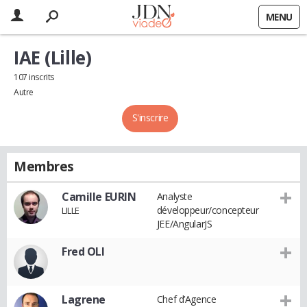
MENU
IAE (Lille)
107 inscrits
Autre
S'inscrire
Membres
Camille EURIN
Analyste
développeur/concepteur
LILLE
JEE/AngularJS
Fred OLI
Lagrene
Chef d’Agence