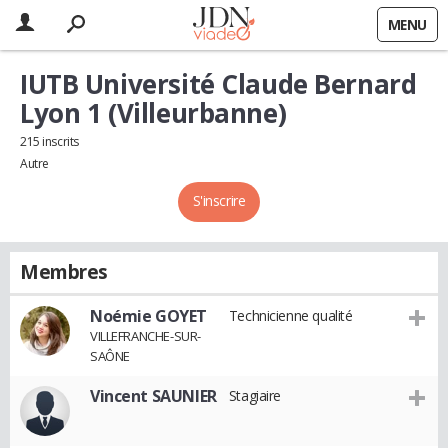
MENU
IUTB Université Claude Bernard
Lyon 1 (Villeurbanne)
215 inscrits
Autre
S'inscrire
Membres
Noémie GOYET
Technicienne qualité
VILLEFRANCHE-SUR-
SAÔNE
Vincent SAUNIER
Stagiaire