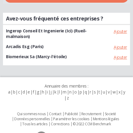
Avez-vous fréquenté ces entreprises ?
Ingerop Conseil Et Ingenierie (Ici) (Rueil-
Ajouter
malmaison)
Arcadis Esg (Paris)
Ajouter
Biomerieux Sa (Marcy-l'étoile)
Ajouter
Annuaire des membres :
a
b
c
d
e
f
g
h
i
j
k
l
m
n
o
p
q
r
s
t
u
v
w
x
y
z
Qui sommes nous
Contact
Publicité
Recrutement
Societé
Données personnelles
Paramétrer les cookies
Mentions légales
Tous les articles
Corrections
© 2022 CCM Benchmark