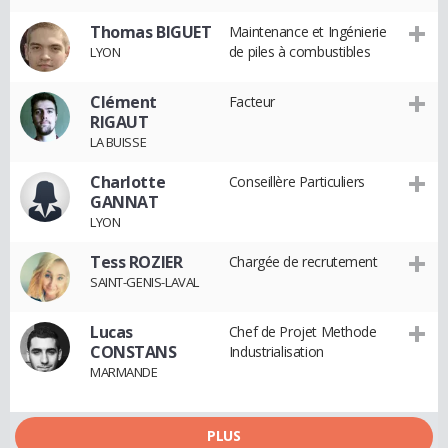
Thomas BIGUET
Maintenance et Ingénierie
de piles à combustibles
LYON
Clément
Facteur
RIGAUT
LA BUISSE
Charlotte
Conseillère Particuliers
GANNAT
LYON
Tess ROZIER
Chargée de recrutement
SAINT-GENIS-LAVAL
Lucas
Chef de Projet Methode
CONSTANS
Industrialisation
MARMANDE
PLUS