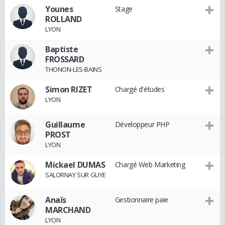
Younes
Stage
ROLLAND
LYON
Baptiste
FROSSARD
THONON-LES-BAINS
Simon RIZET
Chargé d'études
LYON
Guillaume
Développeur PHP
PROST
LYON
Mickael DUMAS
Chargé Web Marketing
SALORNAY SUR GUYE
Anaïs
Gestionnaire paie
MARCHAND
LYON