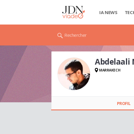
IA NEWS
TEC
Rechercher
Abdelaali
MARRAKECH
Abdelaali MESKALI
PROFIL