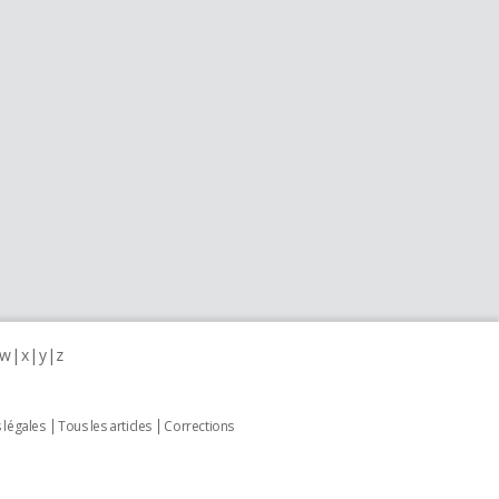
w
x
y
z
 légales
Tous les articles
Corrections