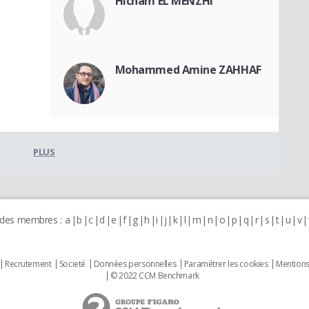
Hicham EL MENZHI
Mohammed Amine ZAHHAF
PLUS
 des membres :
a
b
c
d
e
f
g
h
i
j
k
l
m
n
o
p
q
r
s
t
u
v
Recrutement
Societé
Données personnelles
Paramétrer les cookies
Mentions
© 2022 CCM Benchmark