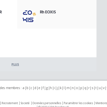
R
Rh EOXIS
PLUS
 des membres :
a
b
c
d
e
f
g
h
i
j
k
l
m
n
o
p
q
r
s
t
u
v
Recrutement
Societé
Données personnelles
Paramétrer les cookies
Mentions