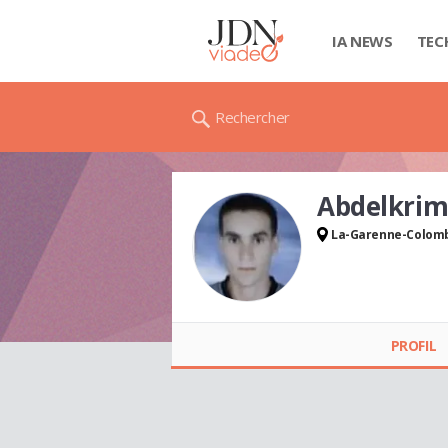
IA NEWS
TEC
Rechercher
Abdelkri
La-Garenne-Colom
Abdelkrim CHOKRI
PROFIL