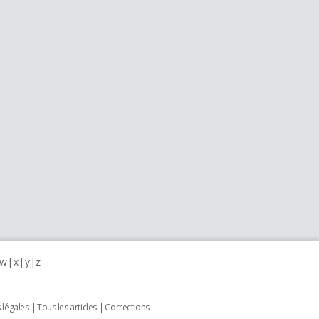
w
x
y
z
 légales
Tous les articles
Corrections