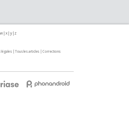
w
x
y
z
 légales
Tous les articles
Corrections