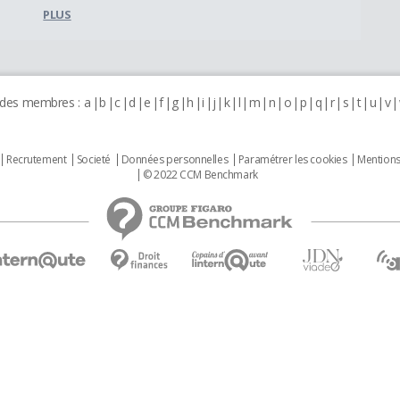
PLUS
 des membres :
a
b
c
d
e
f
g
h
i
j
k
l
m
n
o
p
q
r
s
t
u
v
Recrutement
Societé
Données personnelles
Paramétrer les cookies
Mentions
© 2022 CCM Benchmark