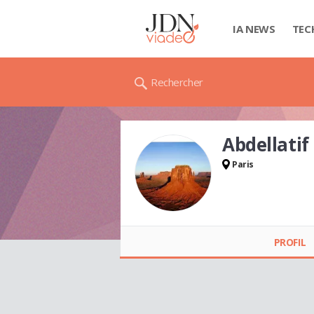
IA NEWS
TEC
Rechercher
Abdellati
Paris
Abdellatif
BENHADDAD
PROFIL