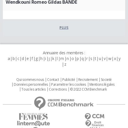
Wendkouni Romeo Gildas BANDE
PLUS
Annuaire des membres :
a
b
c
d
e
f
g
h
i
j
k
l
m
n
o
p
q
r
s
t
u
v
w
x
y
z
Qui sommes nous
Contact
Publicité
Recrutement
Societé
Données personnelles
Paramétrer les cookies
Mentions légales
Tous les articles
Corrections
© 2022 CCM Benchmark