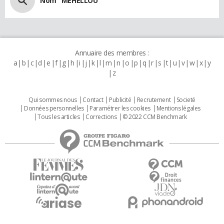
Nom "MEHELLOU"
Annuaire des membres :
a
b
c
d
e
f
g
h
i
j
k
l
m
n
o
p
q
r
s
t
u
v
w
x
y
z
Qui sommes nous
Contact
Publicité
Recrutement
Societé
Données personnelles
Paramétrer les cookies
Mentions légales
Tous les articles
Corrections
© 2022 CCM Benchmark