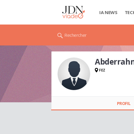
IA NEWS
TEC
Rechercher
Abderrah
FEZ
Abderrahmane
TAHRI
PROFIL