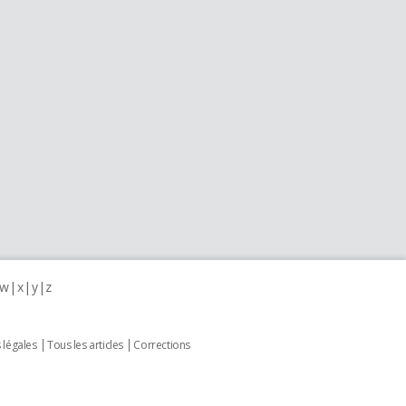
w
x
y
z
 légales
Tous les articles
Corrections