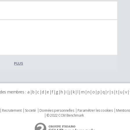
PLUS
 des membres :
a
b
c
d
e
f
g
h
i
j
k
l
m
n
o
p
q
r
s
t
u
v
Recrutement
Societé
Données personnelles
Paramétrer les cookies
Mentions
© 2022 CCM Benchmark