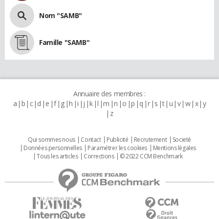
Nom "SAMB"
Famille "SAMB"
Annuaire des membres :
a
b
c
d
e
f
g
h
i
j
k
l
m
n
o
p
q
r
s
t
u
v
w
x
y
z
Qui sommes nous
Contact
Publicité
Recrutement
Societé
Données personnelles
Paramétrer les cookies
Mentions légales
Tous les articles
Corrections
© 2022 CCM Benchmark