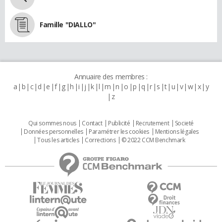
Famille "DIALLO"
Annuaire des membres :
a
b
c
d
e
f
g
h
i
j
k
l
m
n
o
p
q
r
s
t
u
v
w
x
y
z
Qui sommes nous
Contact
Publicité
Recrutement
Societé
Données personnelles
Paramétrer les cookies
Mentions légales
Tous les articles
Corrections
© 2022 CCM Benchmark