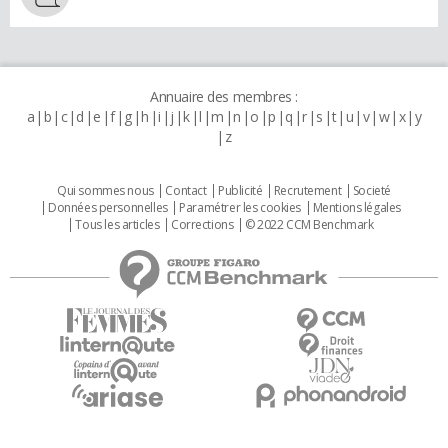
Annuaire des membres :
a
b
c
d
e
f
g
h
i
j
k
l
m
n
o
p
q
r
s
t
u
v
w
x
y
z
Qui sommes nous
Contact
Publicité
Recrutement
Societé
Données personnelles
Paramétrer les cookies
Mentions légales
Tous les articles
Corrections
© 2022 CCM Benchmark