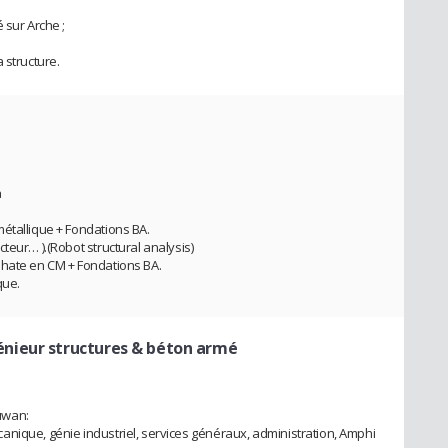
 sur Arche ;
 structure.
a
étallique + Fondations BA.
teur… ).(Robot structural analysis)
phate en CM + Fondations BA.
que.
énieur structures & béton armé
ouwan:
nique, génie industriel, services généraux, administration, Amphi