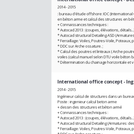
2014 - 2015
: bureau d'étude offshore: IOC (International
en béton arme et calcul des structures en b
+ Connaissances techniques :
* Autocad 2013 : (coupes, élévations, détails...)
* Autocad structural Detailing ASD (Armatures:
* Ferraillage: Voiles, Poutres-Voile, Poteaux, po
* DDC sur Arche ossature. ;
* Calcul des poutres et linteaux ( Arche pout
voiles (calcul manuel selon DTU voile béton ba
* Détermination du chainage horizontale et ve
International office concept
- Ing
2014 - 2015
Ingénieur calcul de structures dans un bureau
Poste : ingenieur calcul beton arme
+ dessin des structures et béton armé
+ Connaissances techniques :
* Autocad 2013 : (coupes, élévations, détails...)
* Autocad structural Detailing (Armatures: des
* Ferraillage: Voiles, Poutres-Voile, Poteaux, p
* DDC sur Arche ossature ;