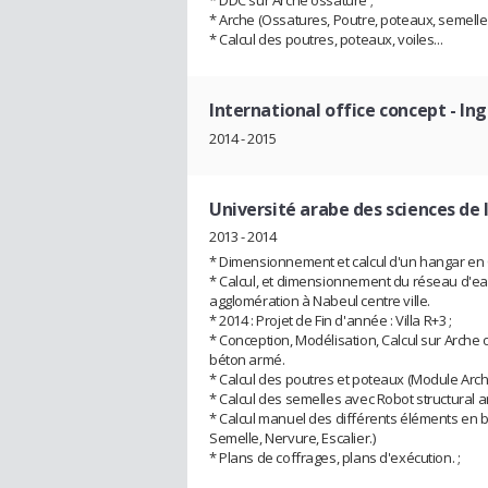
* Arche (Ossatures, Poutre, poteaux, semelle )
* Calcul des poutres, poteaux, voiles...
International office concept
- Ing
2014 - 2015
Université arabe des sciences de 
2013 - 2014
* Dimensionnement et calcul d'un hangar en
* Calcul, et dimensionnement du réseau d'ea
agglomération à Nabeul centre ville.
* 2014 : Projet de Fin d'année : Villa R+3 ;
* Conception, Modélisation, Calcul sur Arche 
béton armé.
* Calcul des poutres et poteaux (Module Arche
* Calcul des semelles avec Robot structural an
* Calcul manuel des différents éléments en 
Semelle, Nervure, Escalier.)
* Plans de coffrages, plans d'exécution. ;