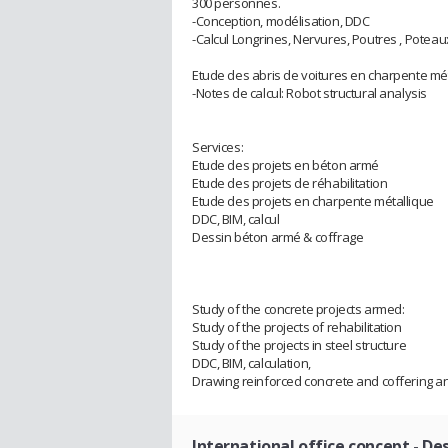
300 personnes.
-Conception, modélisation, DDC
-Calcul Longrines, Nervures, Poutres , Poteau
Etude des abris de voitures en charpente mé
-Notes de calcul: Robot structural analysis
Services:
Etude des projets en béton armé
Etude des projets de réhabilitation
Etude des projets en charpente métallique
DDC, BIM, calcul
Dessin béton armé & coffrage
Study of the concrete projects armed:
Study of the projects of rehabilitation
Study of the projects in steel structure
DDC, BIM, calculation,
Drawing reinforced concrete and coffering an
International office concept
- De