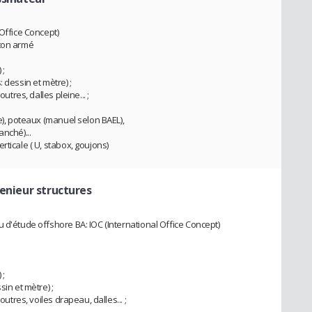
 Office Concept)
éton armé
 ;
 dessin et mètre) ;
utres, dalles pleine... ;
re), poteaux (manuel selon BAEL),
nché)...
rticale ( U, stabox, goujons)
enieur structures
 d'étude offshore BA: IOC (International Office Concept)
 ;
sin et mètre) ;
outres, voiles drapeau, dalles... ;