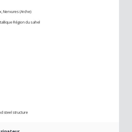
x, Nervures (Arche)
tallique Région du sahel
d steel structure
ssinateur