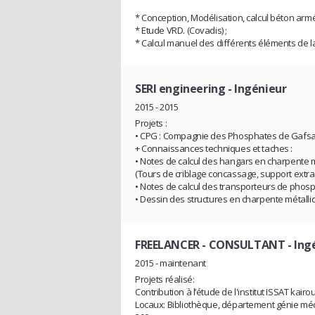
* Conception, Modélisation, calcul béton armé
* Etude VRD. (Covadis) ;
* Calcul manuel des différents éléments de la
SERI engineering
- Ingénieur
2015 - 2015
Projets :
• CPG : Compagnie des Phosphates de Gafs
+ Connaissances techniques et taches :
• Notes de calcul des hangars en charpente m
(Tours de criblage concassage, support extrac
• Notes de calcul des transporteurs de phos
• Dessin des structures en charpente métalli
FREELANCER - CONSULTANT
- Ing
2015 - maintenant
Projets réalisé:
Contribution à l’étude de l'institut ISSAT kair
Locaux: Bibliothèque, département génie méca