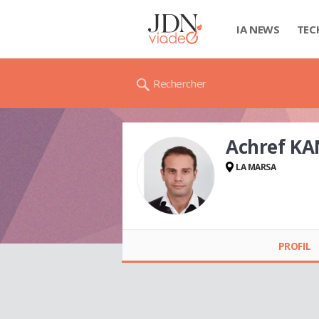
IA NEWS
TEC
Rechercher
Achref KA
LA MARSA
Achref KANZARI
PROFIL