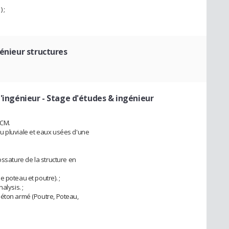
 ;
énieur structures
l'ingénieur
- Stage d'études & ingénieur
 CM.
u pluviale et eaux usées d'une
ossature de la structure en
 poteau et poutre). ;
alysis. ;
béton armé (Poutre, Poteau,