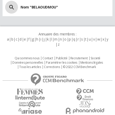
Nom "BELAOUDMOU"
Annuaire des membres :
a
b
c
d
e
f
g
h
i
j
k
l
m
n
o
p
q
r
s
t
u
v
w
x
y
z
Qui sommes nous
Contact
Publicité
Recrutement
Societé
Données personnelles
Paramétrer les cookies
Mentions légales
Tous les articles
Corrections
© 2022 CCM Benchmark