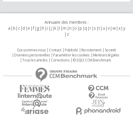
Annuaire des membres :
a
b
c
d
e
f
g
h
i
j
k
l
m
n
o
p
q
r
s
t
u
v
w
x
y
z
Qui sommes nous
Contact
Publicité
Recrutement
Societé
Données personnelles
Paramétrer les cookies
Mentions légales
Tous les articles
Corrections
© 2022 CCM Benchmark